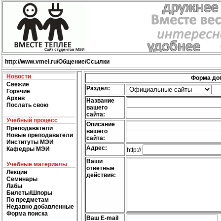
http://
www.vmei.ru
/Общение/Ссылки
Новости
Форма до
Свежие
Раздел:
Горячие
Архив
Название
Послать свою
вашего
сайта:
Учебный процесс
Описание
Преподаватели
вашего
Новые преподаватели
сайта:
Институты МЭИ
Адрес:
Кафедры МЭИ
http://
Ваши
Учебные материалы
ответные
Лекции
действия:
Семинары
Лабы
Билеты/Шпоры
По предметам
Недавно добавленные
Форма поиска
Ваш E-mail