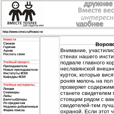
http://
www.vmei.ru
/Новости
Новости
Воров
Свежие
Горячие
Внимание, участилис
Архив
Послать свою
стенах нашего инсти
подвале главного ко
Учебный процесс
Преподаватели
неславянской внешн
Новые преподаватели
Институты МЭИ
курток, которые вися
Кафедры МЭИ
роняя мелочь на пол
Учебные материалы
проверяет содержимо
Лекции
станете свидетелем 
Семинары
Лабы
стоящим рядом с ва
Билеты/Шпоры
По предметам
свидетелей-тем лучш
Недавно добавленные
Форма поиска
охраной. Если этот 