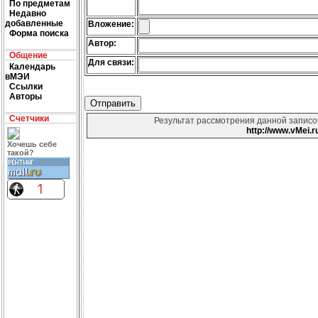
По предметам
Недавно
добавленные
Вложение:
Форма поиска
Автор:
Общение
Для связи:
Календарь
вМЭИ
Ссылки
Авторы
Счетчики
Результат рассмотрения данной записоч
http://www.vMei.r
Хочешь себе
такой?