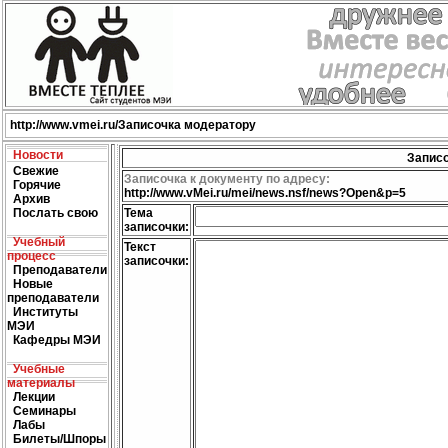
http://
www.vmei.ru
/Записочка модератору
Новости
Запис
Свежие
Записочка к документу по адресу:
Горячие
http://www.vMei.ru/mei/news.nsf/news?Open&p=5
Архив
Послать свою
Тема
записочки:
Учебный
Текcт
процесс
записочки:
Преподаватели
Новые
преподаватели
Институты
МЭИ
Кафедры МЭИ
Учебные
материалы
Лекции
Семинары
Лабы
Билеты/Шпоры